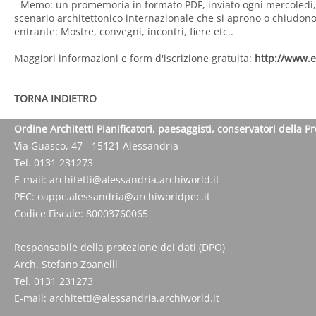
- Memo: un promemoria in formato PDF, inviato ogni mercoledì, 
scenario architettonico internazionale che si aprono o chiudono
entrante: Mostre, convegni, incontri, fiere etc..
Maggiori informazioni e form d'iscrizione gratuita:
http://www.
TORNA INDIETRO
Ordine Architetti Pianificatori, paesaggisti, conservatori della P
Via Guasco, 47 - 15121 Alessandria
Tel. 0131 231273
E-mail:
architetti@alessandria.archiworld.it
PEC:
oappc.alessandria@archiworldpec.it
Codice Fiscale: 80003760065
Responsabile della protezione dei dati (DPO)
Arch. Stefano Zoanelli
Tel. 0131 231273
E-mail:
architetti@alessandria.archiworld.it