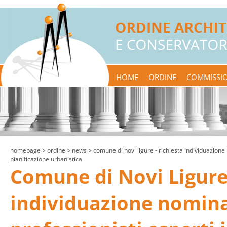
HOME
ORDINE
COMMISSIO
homepage
> ordine >
news
> comune di novi ligure - richiesta individuazione 
pianificazione urbanistica
Comune di Novi Ligure 
individuazione nomina