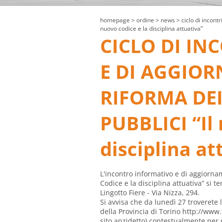
homepage
> ordine >
news
> ciclo di incontr
nuovo codice e la disciplina attuativa”
CICLO DI IN
E DI AGGIOR
RIFORMA DE
PUBBLICI “Il
disciplina at
L'incontro informativo e di aggior
Codice e la disciplina attuativa” si te
Lingotto Fiere - Via Nizza, 294.
Si avvisa che da lunedì 27 troverete 
della Provincia di Torino
http://www.
sito anzidetto) contestualmente per gl