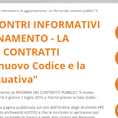
i informativi e di aggiornamento - la riforma dei contratti pubblici “il
CONTRI INFORMATIVI
NAMENTO - LA
I CONTRATTI
 nuovo Codice e la
tuativa”
namento LA RIFORMA DEI CONTRATTI PUBBLICI “Il nuovo
rrà il giorno 7 luglio 2016 a Torino presso la Sala Gialla -
la pagina pubblicata sul sito dell'Ordine degli Architetti PPC
to.archiworld.it/OTO/
e che le iscrizioni si apriranno (sul
i architetti di Torino e degli altri Ordini del Piemonte