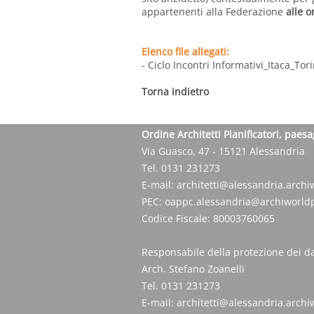
appartenenti alla Federazione
alle 
Elenco file allegati:
- Ciclo Incontri Informativi_Itaca_To
Torna indietro
Ordine Architetti Pianificatori, paesa
Via Guasco, 47 - 15121 Alessandria
Tel. 0131 231273
E-mail:
architetti@alessandria.archiw
PEC:
oappc.alessandria@archiworldp
Codice Fiscale: 80003760065
Responsabile della protezione dei da
Arch. Stefano Zoanelli
Tel. 0131 231273
E-mail:
architetti@alessandria.archiw