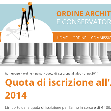
HOME
ORDINE
COMMISSIO
homepage
> ordine >
news
> quota di iscrizione all'albo - anno 2014
Quota di iscrizione all
2014
L’importo della quota di iscrizione per l’anno in corso è di € 18