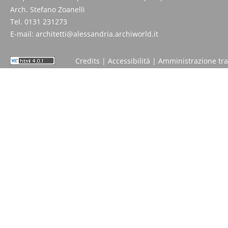
Arch. Stefano Zoanelli
Tel. 0131 231273
E-mail:
architetti@alessandria.archiworld.it
Credits
|
Accessibilità
|
Amministrazione tr