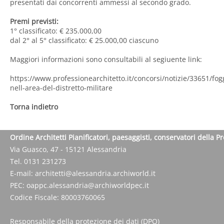
presentati dai concorrenti ammessi al secondo grado.
Premi previsti:
1° classificato: € 235.000,00
dal 2° al 5° classificato: € 25.000,00 ciascuno
Maggiori informazioni sono consultabili al segiuente link:
https://www.professionearchitetto.it/concorsi/notizie/33651/fog
nell-area-del-distretto-militare
Torna indietro
Ordine Architetti Pianificatori, paesaggisti, conservatori della P
Via Guasco, 47 - 15121 Alessandria
Tel. 0131 231273
E-mail:
architetti@alessandria.archiworld.it
PEC:
oappc.alessandria@archiworldpec.it
Codice Fiscale: 80003760065
Responsabile della protezione dei dati (DPO)