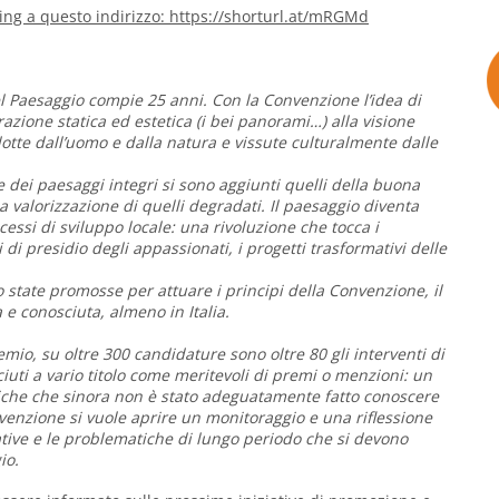
ming a questo indirizzo:
https://shorturl.at/mRGMd
 Paesaggio compie 25 anni. Con la Convenzione l’idea di
zione statica ed estetica (i bei panorami…) alla visione
otte dall’uomo e dalla natura e vissute culturalmente dalle
e dei paesaggi integri si sono aggiunti quelli della buona
a valorizzazione di quelli degradati. Il paesaggio diventa
cessi di sviluppo locale: una rivoluzione che tocca i
i di presidio degli appassionati, i progetti trasformativi delle
no state promosse per attuare i principi della Convenzione, il
 e conosciuta, almeno in Italia.
emio, su oltre 300 candidature sono oltre 80 gli interventi di
sciuti a vario titolo come meritevoli di premi o menzioni: un
tiche che sinora non è stato adeguatamente fatto conoscere
nvenzione si vuole aprire un monitoraggio e una riflessione
iative e le problematiche di lungo periodo che si devono
io.