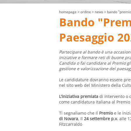
homepage
> ordine >
news
> bando "premio
Bando "Prem
Paesaggio 20
Partecipare al bando è una occasione 
iniziative e formare reti di buone pr
Candida o fai candidare al Premio gl
gestione e valorizzazione dei paesagg
Le candidature dovranno essere pres
nel sito web del Ministero della Cultu
L’iniziativa premiata
di intervento o 
come candidatura italiana al Premio
Ti segnaliamo che Il
Premio
e le iniz
di Novara
, il
24 settembre p.v.
alle 1
Fitzcarraldo