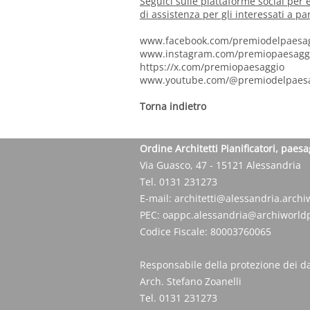
Seguici sulle piattaforme social per
di assistenza per gli interessati a pa
www.facebook.com/premiodelpaesa
www.instagram.com/premiopaesagg
https://x.com/premiopaesaggio
www.youtube.com/@premiodelpaes
Torna indietro
Ordine Architetti Pianificatori, paesa
Via Guasco, 47 - 15121 Alessandria
Tel. 0131 231273
E-mail:
architetti@alessandria.archiw
PEC:
oappc.alessandria@archiworldp
Codice Fiscale: 80003760065
Responsabile della protezione dei da
Arch. Stefano Zoanelli
Tel. 0131 231273