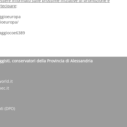
 essere informato sulle prossime iniziative di promozione e
rtecipare
:
ggioeuropa
ioeuropa/
aggiocoe6389
ggisti, conservatori della Provincia di Alessandria
orld.it
ec.it
ti (DPO)