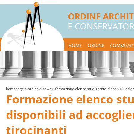
HOME
ORDINE
COMMISSIO
homepage
> ordine >
news
> formazione elenco studi tecnici disponibili ad ac
Formazione elenco stu
disponibili ad accoglie
tirocinanti