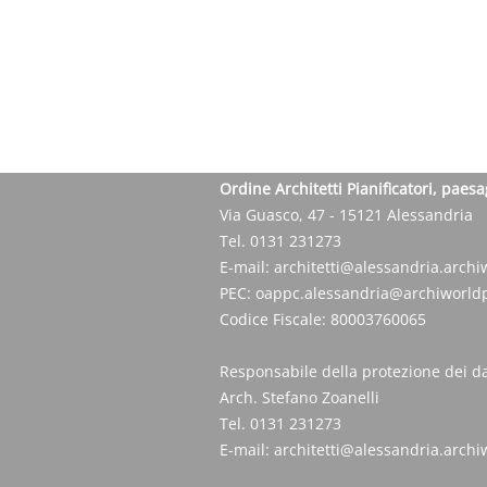
Ordine Architetti Pianificatori, paesa
Via Guasco, 47 - 15121 Alessandria
Tel. 0131 231273
E-mail:
architetti@alessandria.archiw
PEC:
oappc.alessandria@archiworldp
Codice Fiscale: 80003760065
Responsabile della protezione dei da
Arch. Stefano Zoanelli
Tel. 0131 231273
E-mail:
architetti@alessandria.archiw