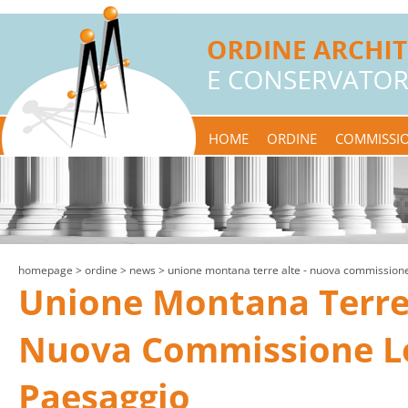
HOME
ORDINE
COMMISSIO
homepage
> ordine >
news
> unione montana terre alte - nuova commissione 
Unione Montana Terre 
Nuova Commissione Loc
Paesaggio