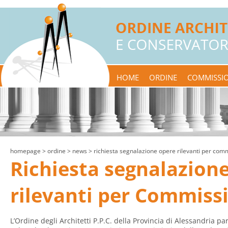
HOME
ORDINE
COMMISSIO
homepage
> ordine >
news
> richiesta segnalazione opere rilevanti per com
Richiesta segnalazion
rilevanti per Commiss
L’Ordine degli Architetti P.P.C. della Provincia di Alessandria p