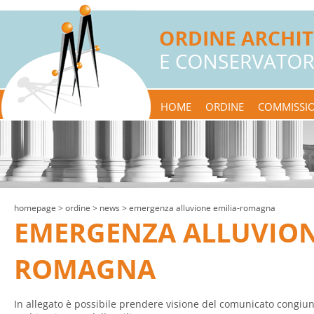
HOME
ORDINE
COMMISSIO
homepage
> ordine >
news
> emergenza alluvione emilia-romagna
EMERGENZA ALLUVION
ROMAGNA
In allegato è possibile prendere visione del comunicato congiun