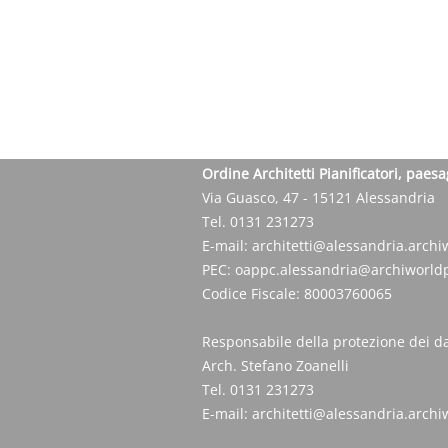
Ordine Architetti Pianificatori, paesa
Via Guasco, 47 - 15121 Alessandria
Tel. 0131 231273
E-mail:
architetti@alessandria.archiw
PEC:
oappc.alessandria@archiworldp
Codice Fiscale: 80003760065
Responsabile della protezione dei da
Arch. Stefano Zoanelli
Tel. 0131 231273
E-mail:
architetti@alessandria.archiw