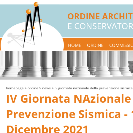
HOME
ORDINE
COMMISSIO
homepage
> ordine >
news
> iv giornata nazionale della prevenzione sismic
IV Giornata NAzionale 
Prevenzione Sismica - 
Dicembre 2021