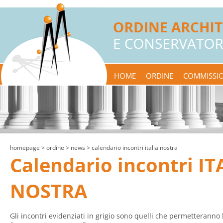
HOME
ORDINE
COMMISSIO
homepage
> ordine >
news
> calendario incontri italia nostra
Calendario incontri IT
NOSTRA
Gli incontri evidenziati in grigio sono quelli che permetteranno 