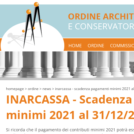
HOME
ORDINE
COMMISSIO
homepage
> ordine >
news
> inarcassa - scadenza pagamenti minimi 2021 a
INARCASSA - Scadenza
minimi 2021 al 31/12/
Si ricorda che il pagamento dei contributi minimi 2021 potrà ess