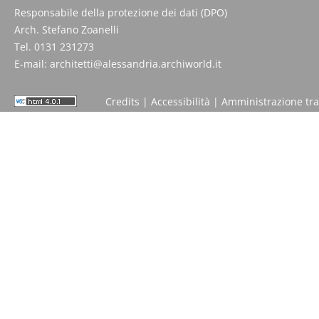
Responsabile della protezione dei dati (DPO)
Arch. Stefano Zoanelli
Tel. 0131 231273
E-mail:
architetti@alessandria.archiworld.it
Credits
|
Accessibilità
|
Amministrazione tr