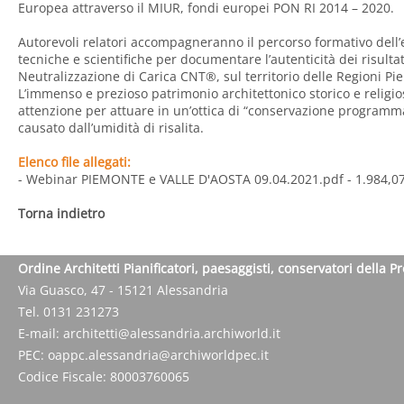
Europea attraverso il MIUR, fondi europei PON RI 2014 – 2020.
Autorevoli relatori accompagneranno il percorso formativo dell’
tecniche e scientifiche per documentare l’autenticità dei risulta
Neutralizzazione di Carica CNT®, sul territorio delle Regioni Pi
L’immenso e prezioso patrimonio architettonico storico e religio
attenzione per attuare in un’ottica di “conservazione programm
causato dall’umidità di risalita.
Elenco file allegati:
- Webinar PIEMONTE e VALLE D'AOSTA 09.04.2021.pdf
- 1.984,0
Torna indietro
Ordine Architetti Pianificatori, paesaggisti, conservatori della P
Via Guasco, 47 - 15121 Alessandria
Tel. 0131 231273
E-mail:
architetti@alessandria.archiworld.it
PEC:
oappc.alessandria@archiworldpec.it
Codice Fiscale: 80003760065