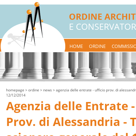
HOME
ORDINE
COMMISSIO
homepage
> ordine >
news
> agenzia delle entrate - ufficio prov. di alessandr
12/12/2014
Agenzia delle Entrate -
Prov. di Alessandria - T