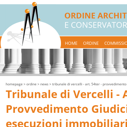
HOME
ORDINE
COMMISSIO
homepage
> ordine >
news
> tribunale di vercelli - art. 54ter - provvedimento
Tribunale di Vercelli - A
Provvedimento Giudici
esecuzioni immobiliar