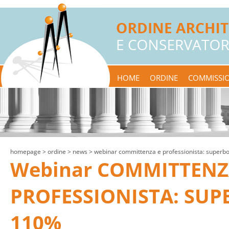
HOME
ORDINE
COMMISSIO
homepage
> ordine >
news
> webinar committenza e professionista: super
Webinar COMMITTENZ
PROFESSIONISTA: SU
110%