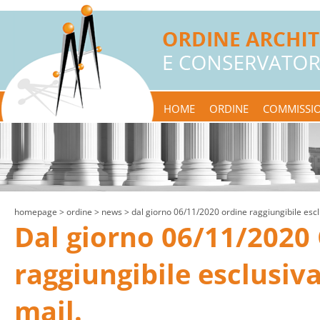
HOME
ORDINE
COMMISSIO
homepage
> ordine >
news
> dal giorno 06/11/2020 ordine raggiungibile escl
Dal giorno 06/11/2020
raggiungibile esclusiv
mail.