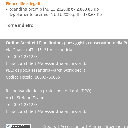
Elenco file allegati:
- locandina premio inu LU 2020.jpg
- 2.808,85 Kb
- Regolamento premio INU LU2020.pdf
- 158,65 Kb
Torna indietro
Ordine Architetti Pianificatori, paesaggisti, conservatori della P
Via Guasco, 47 - 15121 Alessandria
Tel. 0131 231273
E-mail:
architetti@alessandria.archiworld.it
PEC:
oappc.alessandria@archiworldpec.it
Codice Fiscale: 80003760065
Responsabile della protezione dei dati (DPO)
Arch. Stefano Zoanelli
Tel. 0131 231273
E-mail:
architetti@alessandria.archiworld.it
Credits
|
Accessibilità
|
Amministrazione tr