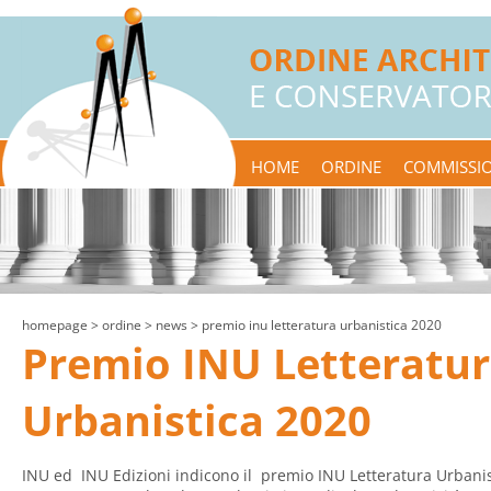
HOME
ORDINE
COMMISSIO
homepage
> ordine >
news
> premio inu letteratura urbanistica 2020
Premio INU Letteratu
Urbanistica 2020
INU ed INU Edizioni indicono il premio INU Letteratura Urbani