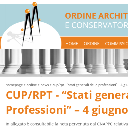
HOME
ORDINE
COMMISSIO
homepage
> ordine >
news
> cup/rpt - “stati generali delle professioni” – 4 g
CUP/RPT - “Stati genera
Professioni” – 4 giugn
In allegato è consultabile la nota pervenuta dal CNAPPC relativa 