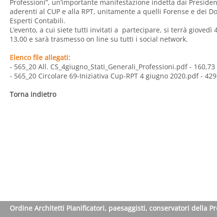
Professioni”, un’importante manifestazione indetta dai President
aderenti al CUP e alla RPT, unitamente a quelli Forense e dei Do
Esperti Contabili.
L’evento, a cui siete tutti invitati a partecipare, si terrà giovedì
13,00 e sarà trasmesso on line su tutti i social network.
Elenco file allegati:
- 565_20 All. CS_4giugno_Stati_Generali_Professioni.pdf
- 160,73
- 565_20 Circolare 69-Iniziativa Cup-RPT 4 giugno 2020.pdf
- 429
Torna indietro
Ordine Architetti Pianificatori, paesaggisti, conservatori della P