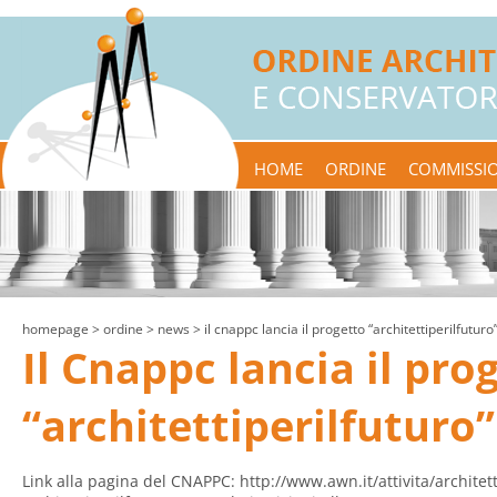
HOME
ORDINE
COMMISSIO
homepage
> ordine >
news
> il cnappc lancia il progetto “architettiperilfuturo
Il Cnappc lancia il pro
“architettiperilfuturo”
Link alla pagina del CNAPPC:
http://www.awn.it/attivita/architett