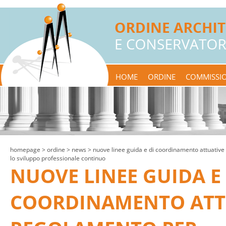
HOME
ORDINE
COMMISSIO
homepage
> ordine >
news
> nuove linee guida e di coordinamento attuative
lo sviluppo professionale continuo
NUOVE LINEE GUIDA E 
COORDINAMENTO ATT