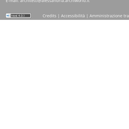
E-mail:
architetti@alessandria.archiworld.it
Credits
|
Accessibilità
|
Amministrazione tr