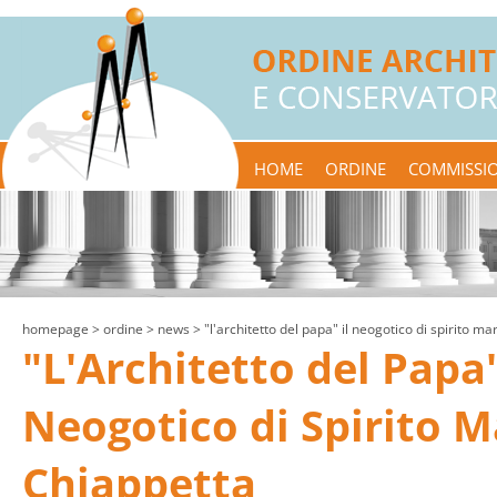
HOME
ORDINE
COMMISSIO
homepage
> ordine >
news
> "l'architetto del papa" il neogotico di spirito ma
"L'Architetto del Papa"
Neogotico di Spirito M
Chiappetta