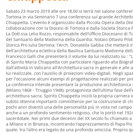
Sabato 23 marzo 2019 alle ore 18,00 si terrà nel salone confer
Tortona in via Seminario 7 una conferenza sul grande Architetto
Chiappetta. L'evento è organizzato dalla Piccola Opera della Di
collaborazione con la Diocesi di Tortona e dalla Società Storica 
La Dott.ssa Lelia Rozzo, responsabile dell'Ufficio Diocesano di 
del Santuario della Madonna della Guardia; Notaio Ottavio Pilott
Storica Pro Iulia Dertona; l'Arch. Donatella Gabba che metterà i
dell'architettura eclettica della Basilica Santuario Madonna della
Francesco Galli che presenterà il volume da lui realizzato su : "L
di Spirito Maria Chiappetta con particolare riguardo alla Biogra
dall'attività in Vaticano all'Architettura sacra in generale e alle 
lui realizzate, con l'ausilio di proiezioni video-digitali. Negli 
per l'occasione alcuni esempi di progettazione realizzati per p
La conferenza intende presentare la produzione architettonica 
(Milano 1868 - Triuggio 1948), protagonista dell’ultima fase dell’
architettura sacra. Spirito Chiappetta iniziò la propria carriera i
subito ottenne importanti committenze per la costruzione di chie
pochi anni diventò una delle personalità più in vista nel campo d
anche a un profondo sentimento religioso, che lo portò nel 192
sacerdotale. Nei primi due decenni del XX secolo fu chiamato a 
a Milano e in Brianza, incontrando l’apprezzamento di Papa Pio X
quale, tra l’altro era legato da una profonda amicizia. Proprio 