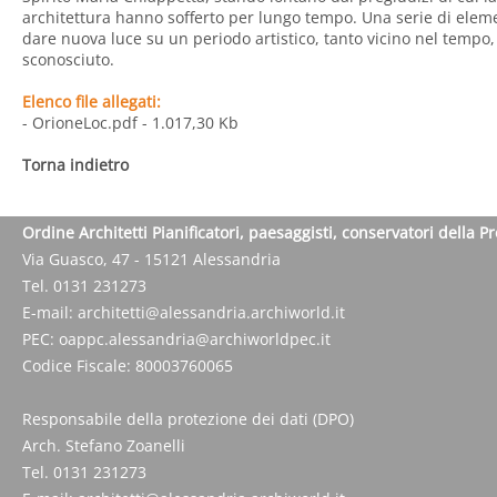
architettura hanno sofferto per lungo tempo. Una serie di elem
dare nuova luce su un periodo artistico, tanto vicino nel tempo,
sconosciuto.
Elenco file allegati:
- OrioneLoc.pdf
- 1.017,30 Kb
Torna indietro
Ordine Architetti Pianificatori, paesaggisti, conservatori della P
Via Guasco, 47 - 15121 Alessandria
Tel. 0131 231273
E-mail:
architetti@alessandria.archiworld.it
PEC:
oappc.alessandria@archiworldpec.it
Codice Fiscale: 80003760065
Responsabile della protezione dei dati (DPO)
Arch. Stefano Zoanelli
Tel. 0131 231273