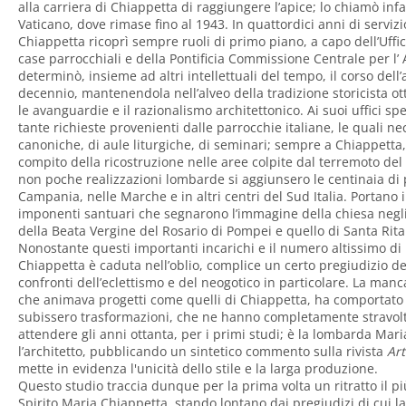
alla carriera di Chiappetta di raggiungere l’apice; lo chiamò infa
Vaticano, dove rimase fino al 1943. In quattordici anni di serviz
Chiappetta ricoprì sempre ruoli di primo piano, a capo dell’Uffic
case parrocchiali e della Pontificia Commissione Centrale per l’ 
determinò, insieme ad altri intellettuali del tempo, il corso dell’
decennio, mantenendola nell’alveo della tradizione storicista o
le avanguardie e il razionalismo architettonico. Ai suoi uffici sp
tante richieste provenienti dalle parrocchie italiane, le quali n
canoniche, di aule liturgiche, di seminari; sempre a Chiappetta,
compito della ricostruzione nelle aree colpite dal terremoto del 
non poche realizzazioni lombarde si aggiunsero le centinaia di 
Campania, nelle Marche e in altri centri del Sud Italia. Portano 
imponenti santuari che segnarono l’immagine della chiesa negli 
della Beata Vergine del Rosario di Pompei e quello di Santa Rita
Nonostante questi importanti incarichi e il numero altissimo di r
Chiappetta è caduta nell’oblio, complice un certo pregiudizio dell
confronti dell’eclettismo e del neogotico in particolare. La man
che animava progetti come quelli di Chiappetta, ha comportato i
subissero trasformazioni, che ne hanno completamente stravolt
attendere gli anni ottanta, per i primi studi; è la lombarda Mari
l’architetto, pubblicando un sintetico commento sulla rivista
Art
mette in evidenza l'unicità dello stile e la larga produzione.
Questo studio traccia dunque per la prima volta un ritratto il pi
Spirito Maria Chiappetta, stando lontano dai pregiudizi di cui la