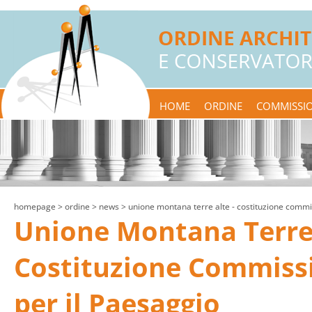
HOME
ORDINE
COMMISSIO
homepage
> ordine >
news
> unione montana terre alte - costituzione commi
Unione Montana Terre 
Costituzione Commiss
per il Paesaggio