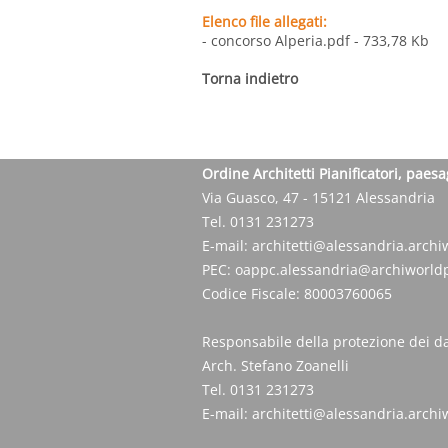
Elenco file allegati:
- concorso Alperia.pdf
- 733,78 Kb
Torna indietro
Ordine Architetti Pianificatori, paesa
Via Guasco, 47 - 15121 Alessandria
Tel. 0131 231273
E-mail:
architetti@alessandria.archiw
PEC:
oappc.alessandria@archiworldp
Codice Fiscale: 80003760065
Responsabile della protezione dei da
Arch. Stefano Zoanelli
Tel. 0131 231273
E-mail:
architetti@alessandria.archiw