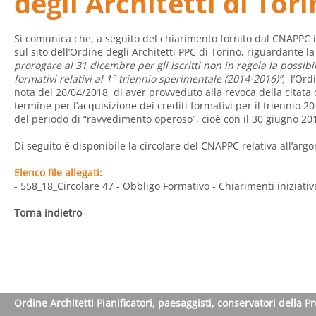
degli Architetti di Tori
Si comunica che, a seguito del chiarimento fornito dal CNAPPC in
sul sito dell’Ordine degli Architetti PPC di Torino, riguardante l
prorogare al 31 dicembre per gli iscritti non in regola la possibil
formativi relativi al 1° triennio sperimentale (2014-2016)”,
l’Ord
nota del 26/04/2018, di aver provveduto alla revoca della citata
termine per l’acquisizione dei crediti formativi per il triennio 
del periodo di “ravvedimento operoso”, cioè con il 30 giugno 20
Di seguito è disponibile la circolare del CNAPPC relativa all’arg
Elenco file allegati:
- 558_18_Circolare 47 - Obbligo Formativo - Chiarimenti iniziativ
Torna indietro
Ordine Architetti Pianificatori, paesaggisti, conservatori della P