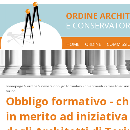
HOME
ORDINE
COMMISSIO
homepage
> ordine >
news
> obbligo formativo - chiarimenti in merito ad inizia
torino.
Obbligo formativo - ch
in merito ad iniziativa