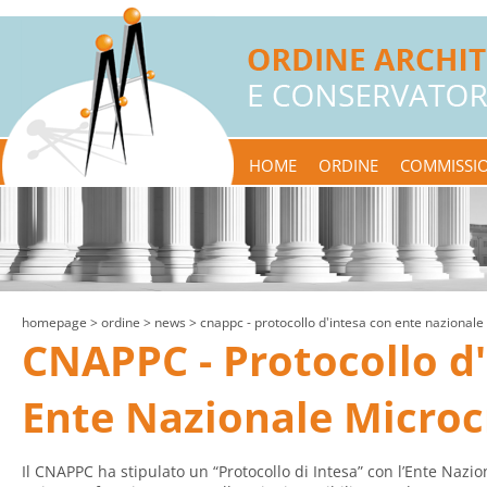
HOME
ORDINE
COMMISSIO
homepage
> ordine >
news
> cnappc - protocollo d'intesa con ente nazionale
CNAPPC - Protocollo d
Ente Nazionale Microc
Il CNAPPC ha stipulato un “Protocollo di Intesa” con l’Ente Nazion