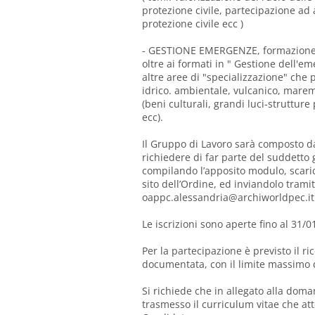
protezione civile, partecipazione ad a
protezione civile ecc )
- GESTIONE EMERGENZE, formazione tr
oltre ai formati in " Gestione dell'e
altre aree di "specializzazione" che p
idrico. ambientale, vulcanico, marem
(beni culturali, grandi luci-strutture
ecc).
Il Gruppo di Lavoro sarà composto da 
richiedere di far parte del suddetto
compilando l’apposito modulo, scari
sito dell’Ordine, ed inviandolo tramite
oappc.alessandria@archiworldpec.it
Le iscrizioni sono aperte fino al 31/0
Per la partecipazione è previsto il r
documentata, con il limite massimo d
Si richiede che in allegato alla doma
trasmesso il curriculum vitae che att