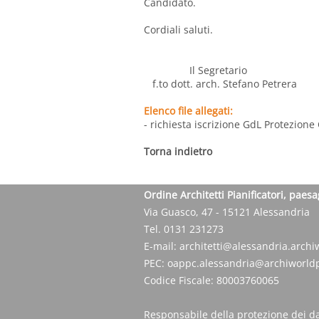
Candidato.
Cordiali saluti.
Il Segretario 
f.to dott. arch. Stefano Petr
Elenco file allegati:
- richiesta iscrizione GdL Protezione 
Torna indietro
Ordine Architetti Pianificatori, paesa
Via Guasco, 47 - 15121 Alessandria
Tel. 0131 231273
E-mail:
architetti@alessandria.archiw
PEC:
oappc.alessandria@archiworldp
Codice Fiscale: 80003760065
Responsabile della protezione dei da