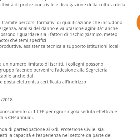
ttività di protezione civile e divulgazione della cultura della
amite percorsi formativi di qualificazione che includono
mergenza, analisi del danno e valutazione agibilità" anche
ossono riguardare sia i fattori di rischio (sismico, meteo-
oto) che temi specifici
 produttive, assistenza tecnica a supporto istituzioni locali
un numero limitato di iscritti. I colleghi possono
 gruppo facendo pervenire l’adesione alla Segreteria
cabile anche dal
 posta elettronica certificata all’indirizzo
.
1/2018.
iconoscimento di 1 CFP per ogni singola seduta effettiva e
i 5 CFP annuali.
nda di partecipazione al GdL Protezione Civile, sia
esti la capacità e l’esperienza nel settore da parte del