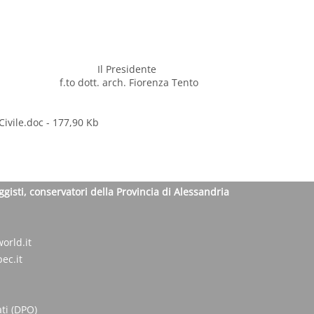
Il Presidente
era f.to dott. arch. Fiorenza Tento
Civile.doc
- 177,90 Kb
ggisti, conservatori della Provincia di Alessandria
orld.it
ec.it
ti (DPO)