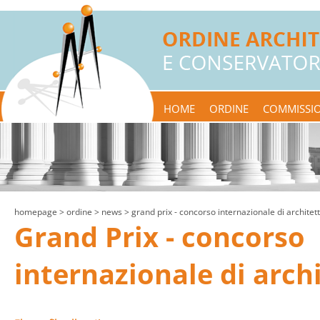
HOME
ORDINE
COMMISSIO
homepage
> ordine >
news
> grand prix - concorso internazionale di architet
Grand Prix - concorso
internazionale di arch