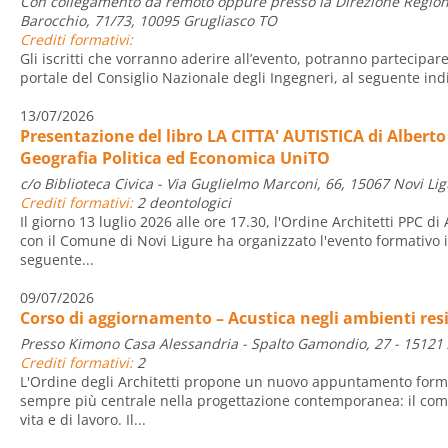
Con collegamento da remoto oppure presso la Direzione Regionale
Barocchio, 71/73, 10095 Grugliasco TO
Crediti formativi:
Gli iscritti che vorranno aderire all’evento, potranno partecipar
portale del Consiglio Nazionale degli Ingegneri, al seguente indi
13/07/2026
Presentazione del libro LA CITTA' AUTISTICA di Alberto
Geografia Politica ed Economica UniTO
c/o Biblioteca Civica - Via Guglielmo Marconi, 66, 15067 Novi Lig
Crediti formativi:
2 deontologici
Il giorno 13 luglio 2026 alle ore 17.30, l'Ordine Architetti PPC d
con il Comune di Novi Ligure ha organizzato l'evento formativo i
seguente...
09/07/2026
Corso di aggiornamento – Acustica negli ambienti resi
Presso Kimono Casa Alessandria - Spalto Gamondio, 27 - 15121
Crediti formativi:
2
L'Ordine degli Architetti propone un nuovo appuntamento form
sempre più centrale nella progettazione contemporanea: il comf
vita e di lavoro. Il...