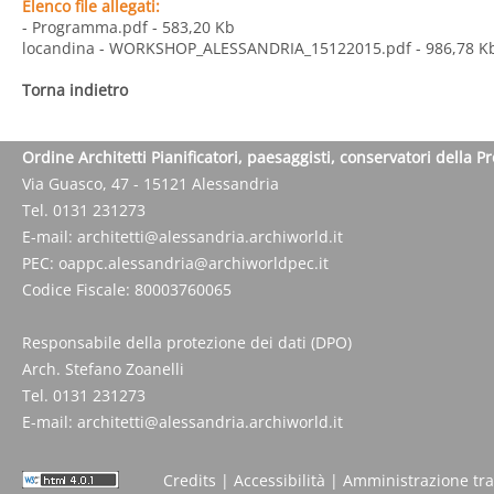
Elenco file allegati:
- Programma.pdf
- 583,20 Kb
locandina - WORKSHOP_ALESSANDRIA_15122015.pdf
- 986,78 K
Torna indietro
Ordine Architetti Pianificatori, paesaggisti, conservatori della P
Via Guasco, 47 - 15121 Alessandria
Tel. 0131 231273
E-mail:
architetti@alessandria.archiworld.it
PEC:
oappc.alessandria@archiworldpec.it
Codice Fiscale: 80003760065
Responsabile della protezione dei dati (DPO)
Arch. Stefano Zoanelli
Tel. 0131 231273
E-mail:
architetti@alessandria.archiworld.it
Credits
|
Accessibilità
|
Amministrazione tr