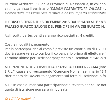
L’Ordine Architetti PPC della Provincia di Alessandria, in colla
s.r.l., organizza il seminario “
DESIGN SOSTENIBILITA’ CALORE - S
ricerca della massima resa termica a basso impatto ambientale
IL CORSO SI TERRA' IL 15 DICEMBRE 2015 DALLE 14.30 ALLE 18
PALAZZO GUASCO SALONE DEL PRINCIPE IN VIA DEI GUASCO N. 
Agli iscritti partecipanti saranno riconosciuti n. 4 crediti.
Costi e modalità pagamento
Per la partecipazione al corso è previsto un contributo di € 25,00
dovrà essere versato con bonifico bancario prima di effettuare l’
Termine ultimo per iscrizione/pagamento al seminario: 14/12/2
ATTENZIONE NUOVO IBAN IT14S0569610400000002277X44 (intest
S.R.L.”) causale di versamento “Cognome Nome – seminario 15.12.
riferimento dell’avvenuto pagamento sul form di iscrizione in f
N.B.: In caso di mancata partecipazione all’evento per cause no
quota di iscrizione non sarà rimborsata
Crediti formativi:
4