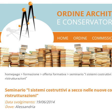
HOME
ORDINE
COMMISSIO
homepage
> formazione >
offerta formativa
> seminario “i sistemi costruttivi
ristrutturazioni”
Seminario “I sistemi costruttivi a secco nelle nuove co
ristrutturazioni”
Data svolgimento:
19/06/2014
Dove:
Alessandria