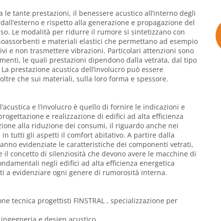
a le tante prestazioni, il benessere acustico all’interno degli
i dall’esterno e rispetto alla generazione e propagazione del
so. Le modalità per ridurre il rumore si sintetizzano con
 fonoassorbenti e materiali elastici che permettano ad esempio
ivi e non trasmettere vibrazioni. Particolari attenzioni sono
menti, le quali prestazioni dipendono dalla vetrata, dal tipo
a. La prestazione acustica dell’involucro può essere
ltre che sui materiali, sulla loro forma e spessore.
l’acustica e l’involucro è quello di fornire le indicazioni e
rogettazione e realizzazione di edifici ad alta efficienza
zione alla riduzione dei consumi, il riguardo anche nei
in tutti gli aspetti il comfort abitativo. A partire dalla
anno evidenziate le caratteristiche dei componenti vetrati,
e il concetto di silenziosità che devono avere le macchine di
ndamentali negli edifici ad alta efficienza energetica
i a evidenziare ogni genere di rumorosità interna.
ne tecnica progettisti FINSTRAL , specializzazione per
 ingegneria e design acustico