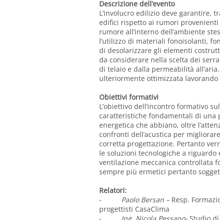
Descrizione dell’evento
L’involucro edilizio deve garantire, tr
edifici rispetto ai rumori provenient
rumore all’interno dell’ambiente stes
l’utilizzo di materiali fonoisolanti,
di desolarizzare gli elementi costrutt
da considerare nella scelta dei serra
di telaio e dalla permeabilità all’ari
ulteriormente ottimizzata lavorando o
Obiettivi formativi
L’obiettivo dell’incontro formativo sul
caratteristiche fondamentali di una p
energetica che abbiano, oltre l’atten
confronti dell’acustica per migliorare 
corretta progettazione. Pertanto verr
le soluzioni tecnologiche a riguardo 
ventilazione meccanica controllata fo
sempre più ermetici pertanto soggett
Relatori:
-
Paolo Bersan –
Resp. Formazio
progettisti
CasaClima
-
Ing. Nicola Pessano-
Studio di