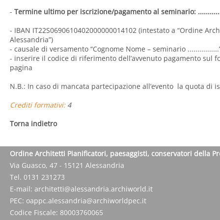
-
Termine ultimo per iscrizione/pagamento al seminario: ............
- IBAN IT22S0690610402000000014102 (intestato a “Ordine Archite
Alessandria”)
- causale di versamento “Cognome Nome – seminario ................
- inserire il codice di riferimento dell’avvenuto pagamento sul fo
pagina
N.B.: In caso di mancata partecipazione all’evento la quota di i
Crediti formativi:
4
Torna indietro
Ordine Architetti Pianificatori, paesaggisti, conservatori della P
Via Guasco, 47 - 15121 Alessandria
Tel. 0131 231273
E-mail:
architetti@alessandria.archiworld.it
PEC:
oappc.alessandria@archiworldpec.it
Codice Fiscale: 80003760065