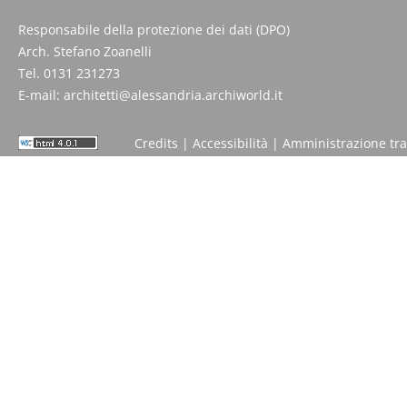
Responsabile della protezione dei dati (DPO)
Arch. Stefano Zoanelli
Tel. 0131 231273
E-mail:
architetti@alessandria.archiworld.it
Credits
|
Accessibilità
|
Amministrazione tr