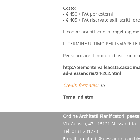
Costo:
- € 450 + IVA per esterni
- € 405 + IVA riservato agli iscritti 
Il corso sarà attivato al raggiungim
IL TERMINE ULTIMO PER INVIARE LE 
Per scaricare il modulo di iscrizione
http://piemonte-valleaosta.casaclima
ad-alessandria/24-202.html
Crediti formativi:
15
Torna indietro
Ordine Architetti Pianificatori, paesa
Via Guasco, 47 - 15121 Alessandria
Tel. 0131 231273
E-mail:
architetti@alessandria.archiw