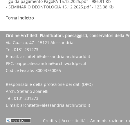
- guida pagamento PagoPA 15.12.2025.pdf
- 986,91 Kb
- SEMINARIO DEONTOLOGIA 15.12.2025.pdf
- 123,38 Kb
Torna indietro
Ordine Architetti Pianificatori, paesaggisti, conservatori della P
Via Guasco, 47 - 15121 Alessandria
Tel. 0131 231273
E-mail:
architetti@alessandria.archiworld.it
PEC:
oappc.alessandria@archiworldpec.it
Codice Fiscale: 80003760065
Responsabile della protezione dei dati (DPO)
Arch. Stefano Zoanelli
Tel. 0131 231273
E-mail:
architetti@alessandria.archiworld.it
Credits
|
Accessibilità
|
Amministrazione tr