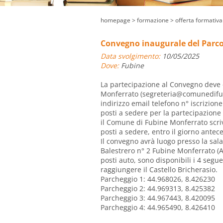
homepage
> formazione >
offerta formativa
Convegno inaugurale del Parco
Data svolgimento:
10/05/2025
Dove:
Fubine
La partecipazione al Convegno deve 
Monferrato (
segreteria@comunedifub
indirizzo email telefono n° iscrizio
posti a sedere per la partecipazione 
il Comune di Fubine Monferrato scriv
posti a sedere, entro il giorno antec
Il convegno avrà luogo presso la sala 
Balestrero n° 2 Fubine Monferrato (AL
posti auto, sono disponibili i 4 segu
raggiungere il Castello Bricherasio.
Parcheggio 1: 44.968026, 8.426230
Parcheggio 2: 44.969313, 8.425382
Parcheggio 3: 44.967443, 8.420095
Parcheggio 4: 44.965490, 8.426410