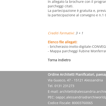
In allegato la brochure con il prog
parcheggi citati.
La partecipazione è gratuita e, previa
la partecipazione al convegno e n.1 C
Crediti formativi:
3 + 1
Elenco file allegati:
- bricherasio-invito-digitale-CONVEG
- Mappa parcheggi Fubine Monferra
Torna indietro
Ordine Architetti Pianificatori, paesa
Via Guasco, 47 - 15121 Alessandria
Tel. 0131 231273
E-mail:
architetti@alessandria.archiw
PEC:
oappc.alessandria@archiworldp
Codice Fiscale: 80003760065