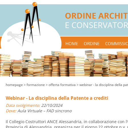
HOME
ORDINE
COMMISSIO
homepage
> formazione >
offerta formativa
> webinar - la disciplina della pa
Webinar - La disciplina della Patente a crediti
Data svolgimento:
22/10/2024
Dove:
Aula Virtuale – FAD sincrono
Il Collegio Costruttori ANCE Alessandria, in collaborazione con l’
Provincia di Alessandria, organizza per il giorno 22 ottobre p.