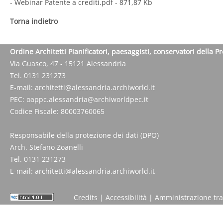
- Webinar Patente a crediti.pdf
- 871,87 Kb
Torna indietro
Ordine Architetti Pianificatori, paesaggisti, conservatori della P
Via Guasco, 47 - 15121 Alessandria
Tel. 0131 231273
E-mail:
architetti@alessandria.archiworld.it
PEC:
oappc.alessandria@archiworldpec.it
Codice Fiscale: 80003760065
Responsabile della protezione dei dati (DPO)
Arch. Stefano Zoanelli
Tel. 0131 231273
E-mail:
architetti@alessandria.archiworld.it
Credits
|
Accessibilità
|
Amministrazione tr