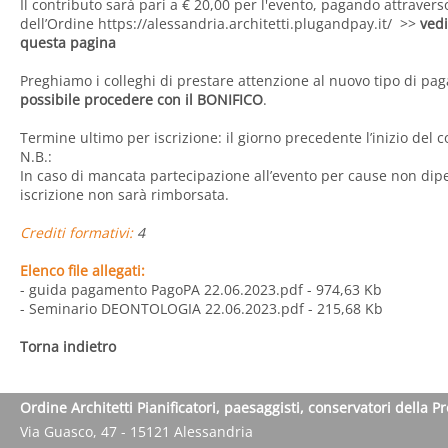
Il contributo sarà pari a € 20,00 per l'evento, pagando attravers
dell’Ordine
https://alessandria.architetti.plugandpay.it/
>>
vedi
questa pagina
Preghiamo i colleghi di prestare attenzione al nuovo tipo di pa
possibile procedere con il BONIFICO
.
Termine ultimo per iscrizione: il giorno precedente l’inizio del 
N.B.:
In caso di mancata partecipazione all’evento per cause non dipe
iscrizione non sarà rimborsata.
Crediti formativi:
4
Elenco file allegati:
- guida pagamento PagoPA 22.06.2023.pdf
- 974,63 Kb
- Seminario DEONTOLOGIA 22.06.2023.pdf
- 215,68 Kb
Torna indietro
Ordine Architetti Pianificatori, paesaggisti, conservatori della P
Via Guasco, 47 - 15121 Alessandria