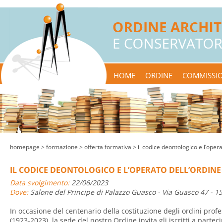
HOME
ORDINE
COMMISSIO
homepage
> formazione >
offerta formativa
> il codice deontologico e l’opera
IL CODICE DEONTOLOGICO E L’OPERATO DELL’ORDINE
Data svolgimento:
22/06/2023
Dove:
Salone del Principe di Palazzo Guasco - Via Guasco 47 - 1
In occasione del centenario della costituzione degli ordini profes
(1923-2023), la sede del nostro Ordine invita gli iscritti a parte