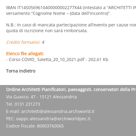
IBAN IT14S0569610400000002277X44 (intestato a “ARCHITETTI INS
versamento “Cognome Nome – (data dell'incontro)”.
N.B.: In caso di mancata partecipazione all’evento per cause no
quota di iscrizione non sarà rimborsata.
Crediti formativi:
4
Elenco file allegati:
- Corso COVID_ Saletta_20_10_2021.pdf
- 202,61 Kb
Torna indietro
Ordine Architetti Pianificatori, paesaggisti, conservatori della P
Via Guasco, 47 - 15121 Alessandria
Tel. 0131 231273
E-mail:
architetti@alessandria.archiworld.it
PEC:
oappc.alessandria@archiworldpec.it
Codice Fiscale: 80003760065