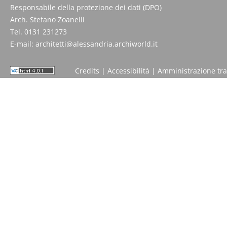
Responsabile della protezione dei dati (DPO)
Arch. Stefano Zoanelli
Tel. 0131 231273
E-mail:
architetti@alessandria.archiworld.it
Credits
|
Accessibilità
|
Amministrazione tr