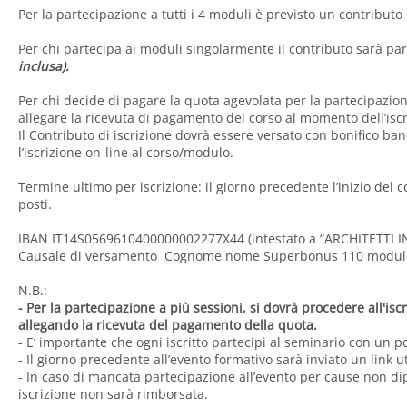
Per la partecipazione a tutti i 4 moduli è previsto un contribut
Per chi partecipa ai moduli singolarmente il contributo sarà par
inclusa).
Per chi decide di pagare la quota agevolata per la partecipazione
allegare la ricevuta di pagamento del corso al momento dell’iscr
Il Contributo di iscrizione dovrà essere versato con bonifico ban
l’iscrizione on-line al corso/modulo.
Termine ultimo per iscrizione: il giorno precedente l’inizio del
posti.
IBAN IT14S0569610400000002277X44 (intestato a “ARCHITETTI IN
Causale di versamento Cognome nome Superbonus 110
modul
N.B.:
- Per la partecipazione a più sessioni, si dovrà procedere all'iscr
allegando la ricevuta del pagamento della quota.
- E’ importante che ogni iscritto partecipi al seminario con un 
- Il giorno precedente all’evento formativo sarà inviato un link ut
- In caso di mancata partecipazione all’evento per cause non dip
iscrizione non sarà rimborsata.