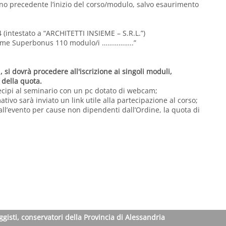
orno precedente l’inizio del corso/modulo, salvo esaurimento
ntestato a “ARCHITETTI INSIEME – S.R.L.”)
ome Superbonus 110
modulo/i ……………..”
, si dovrà procedere all'iscrizione ai singoli moduli,
 della quota.
tecipi al seminario con un pc dotato di webcam;
ativo sarà inviato un link utile alla partecipazione al corso;
all’evento per cause non dipendenti dall’Ordine, la quota di
ggisti, conservatori della Provincia di Alessandria