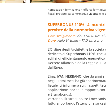
homepage
> formazione >
offerta formativa
fiscali previste dalla normativa vigente e le
SUPERBONUS 110% - 4 incontri p
previste dalla normativa vigent
Data svolgimento:
dal 11/03/2021 al
Dove:
Aula Virtuale – FAD sincrono
L’Ordine degli Architetti e la socie
dedicato al
Superbonus 110%
, che v
edilizi di efficientamento energetico 
Decreto Rilancio e dalla Legge di Bila
dall’Enea.
L’ing.
IVAN NERBANO
, che da anni si
negli ultimi mesi ha già sperimentat
fiscale, ci informerà sugli aspetti te
applicazione, anche in rapporto con g
e Sismabonus).
Verranno illustrati inoltre i meccanism
fattura, portando l’attenzione su cas