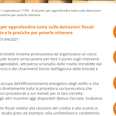
> superbonus 110% - 4 incontri per approfondire tutto sulle detrazioni
 pratiche per poterle ottenere
er approfondire tutto sulle detrazioni fiscali
e e le pratiche per poterle ottenere
 01/04/2021
tà Architetti Insieme promuovono ed organizzano un corso
uole essere un’occasione per fare il punto sugli interventi
agevolabili, attraverso un’analisi delle novità introdotte dal
ncio e dei chiarimenti forniti dall’Agenzia delle Entrate e
 occupa dell’efficientamento energetico degli edifici e che
o direttamente tutta la procedura sia burocratica che
cnici procedurali e sui metodi per la loro corretta
li altri incentivi oggi disponibili (Bonus Facciate, Ecobonus
i fiscali relativi alla cessione del credito e allo sconto in
i studio presi ad esempio: villa unifamiliare e condominio.