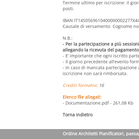
Termine ultimo per iscrizione: il gi
posti.
IBAN IT14S0569610400000002277X44 (i
Causale di versamento Cognome n
N.B.:
- Per la partecipazione a più sessioni
allegando la ricevuta del pagamento
- E’ importante che ogni iscritto par
- Il giorno precedente all’evento form
- In caso di mancata partecipazione 
iscrizione non sarà rimborsata.
Crediti formativi:
16
Elenco file allegati:
- Documentazione.pdf
- 261,08 Kb
Torna indietro
Ordine Architetti Pianificatori, paesa