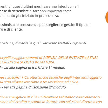
menti di questi ultimi mesi, saranno intesi come il
mese di settembre
e saranno impostati come
quanto gia’ iniziato in precedenza.
essionista le conoscenze per scegliere e gestire il tipo di
o e di cliente.
 ore l’una, durante le quali varranno trattati i seguenti
interpelli e aggiornamenti di AGENZIA DELLE ENTRATE ed ENEA
EL CREDITO e SCONTO IN FATTURA.
P -
vai alla pagina di iscrizione 1° modulo
pesa specifici + Caratteristiche tecniche degli interventi oggetto
li sino all’asseverazione e trasmissione ad ENEA.
P -
vai alla pagina di iscrizione 2° modulo
zione energetica di villa unifamiliare
valutando concretamente
ione del credito e sconto in fattura con soluzioni dirette o con