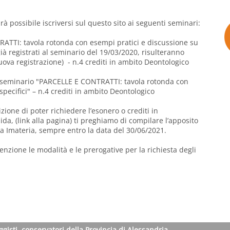
rà possibile iscriversi sul questo sito ai seguenti seminari:
TI: tavola rotonda con esempi pratici e discussione su
 già registrati al seminario del 19/03/2020, risulteranno
 nuova registrazione) - n.4 crediti in ambito Deontologico
 seminario "PARCELLE E CONTRATTI: tavola rotonda con
specifici" – n.4 crediti in ambito Deontologico
zione di poter richiedere l’esonero o crediti in
ida, (
link alla pagina
) ti preghiamo di compilare l’apposito
a Imateria, sempre entro la data del 30/06/2021.
nzione le modalità e le prerogative per la richiesta degli
ggisti, conservatori della Provincia di Alessandria