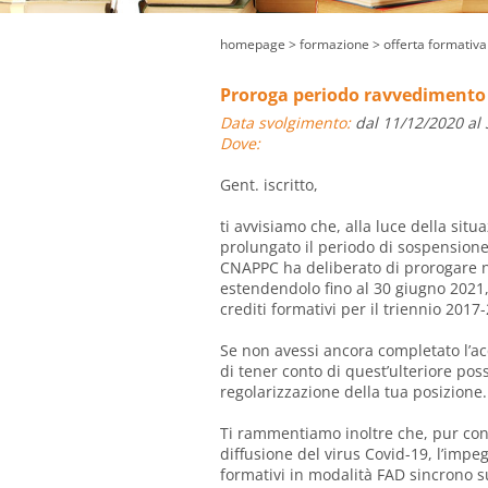
homepage
> formazione >
offerta formativa
Proroga periodo ravvedimento
Data svolgimento:
dal 11/12/2020 al
Dove:
Gent. iscritto,
ti avvisiamo che, alla luce della sit
prolungato il periodo di sospensione d
CNAPPC ha deliberato di prorogare 
estendendolo fino al 30 giugno 2021, 
crediti formativi per il triennio 2017
Se non avessi ancora completato l’acq
di tener conto di quest’ulteriore poss
regolarizzazione della tua posizione.
Ti rammentiamo inoltre che, pur con 
diffusione del virus Covid-19, l’impe
formativi in modalità FAD sincrono s