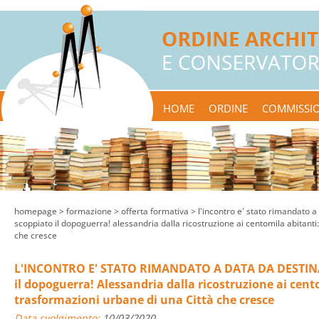
HOME
ORDINE
COMMISSIO
homepage
> formazione >
offerta formativa
> l'incontro e' stato rimandato a 
scoppiato il dopoguerra! alessandria dalla ricostruzione ai centomila abitanti:
che cresce
L'INCONTRO E' STATO RIMANDATO A DATA DA DESTINARS
il dopoguerra! Alessandria dalla ricostruzione ai cento
trasformazioni urbane di una Città che cresce
Data svolgimento:
10/03/2020