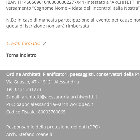
IBAN IT14S0569610400000002277X44 (intestato a “ARCHITETTI INS
versamento “Cognome Nome – (data dell'incontro) Italia Nostra”
N.B.: In caso di mancata partecipazione all’evento per cause no
quota di iscrizione non sarà rimborsata
Crediti formativi:
2
Torna indietro
Ordine Architetti Pianificatori, paesaggisti, conservatori della P
Via Guasco, 47 - 15121 Alessandria
Tel. 0131 231273
E-mail:
architetti@alessandria.archiworld.it
PEC:
oappc.alessandria@archiworldpec.it
Codice Fiscale: 80003760065
Responsabile della protezione dei dati (DPO)
Arch. Stefano Zoanelli