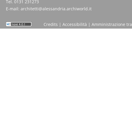
Tel. 0131 231273
E-mail:
architetti@alessandria.archiworld.it
Credits
|
Accessibilità
|
Amministrazione tr