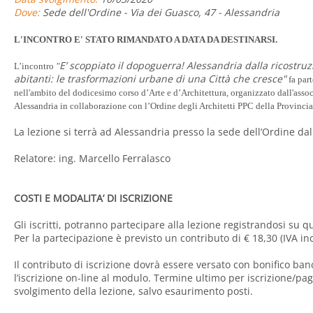
Dove:
Sede dell'Ordine - Via dei Guasco, 47 - Alessandria
L'INCONTRO E' STATO RIMANDATO A DATA DA DESTINARSI.
E’ scoppiato il dopoguerra! Alessandria dalla ricostru
L’incontro
"
abitanti: le trasformazioni urbane di una Città che cresce
"
fa part
nell'ambito del dodicesimo corso d’Arte e d’Architettura, organizzato dall'assoc
Alessandria in collaborazione con l’Ordine degli Architetti PPC della Provincia
La lezione si terrà ad Alessandria presso la sede dell’Ordine dall
Relatore: ing. Marcello Ferralasco
COSTI E MODALITA’ DI ISCRIZIONE
Gli iscritti, potranno partecipare alla lezione registrandosi su 
Per la partecipazione è previsto un contributo di € 18,30 (IVA inc
Il contributo di iscrizione dovrà essere versato con bonifico ban
l’iscrizione on-line al modulo. Termine ultimo per iscrizione/pa
svolgimento della lezione, salvo esaurimento posti.