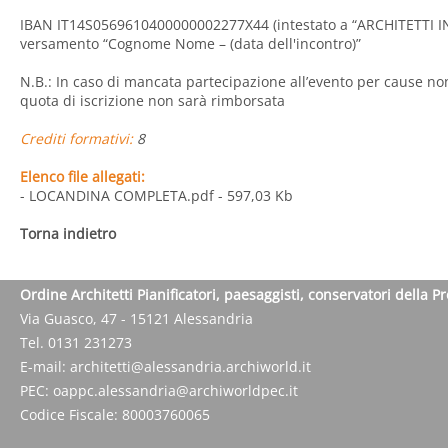
IBAN IT14S0569610400000002277X44 (intestato a “ARCHITETTI INS
versamento “Cognome Nome – (data dell'incontro)”
N.B.: In caso di mancata partecipazione all’evento per cause no
quota di iscrizione non sarà rimborsata
Crediti formativi:
8
Elenco file allegati:
- LOCANDINA COMPLETA.pdf
- 597,03 Kb
Torna indietro
Ordine Architetti Pianificatori, paesaggisti, conservatori della P
Via Guasco, 47 - 15121 Alessandria
Tel. 0131 231273
E-mail:
architetti@alessandria.archiworld.it
PEC:
oappc.alessandria@archiworldpec.it
Codice Fiscale: 80003760065