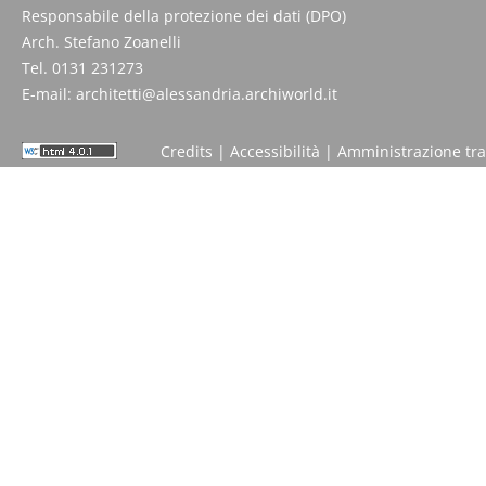
Responsabile della protezione dei dati (DPO)
Arch. Stefano Zoanelli
Tel. 0131 231273
E-mail:
architetti@alessandria.archiworld.it
Credits
|
Accessibilità
|
Amministrazione tr