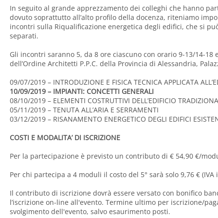
In seguito al grande apprezzamento dei colleghi che hanno part
dovuto soprattutto all’alto profilo della docenza, riteniamo impor
incontri sulla Riqualificazione energetica degli edifici, che si 
separati.
Gli incontri saranno 5, da 8 ore ciascuno con orario 9-13/14-18 e
dell’Ordine Architetti P.P.C. della Provincia di Alessandria, Pala
09/07/2019 – INTRODUZIONE E FISICA TECNICA APPLICATA ALL’E
10/09/2019 – IMPIANTI: CONCETTI GENERALI
08/10/2019 – ELEMENTI COSTRUTTIVI DELL’EDIFICIO TRADIZION
05/11/2019 – TENUTA ALL’ARIA E SERRAMENTI
03/12/2019 – RISANAMENTO ENERGETICO DEGLI EDIFICI ESISTE
COSTI E MODALITA’ DI ISCRIZIONE
Per la partecipazione è previsto un contributo di € 54,90 €/modu
Per chi partecipa a 4 moduli il costo del 5° sarà solo 9,76 € (IVA 
Il contributo di iscrizione dovrà essere versato con bonifico ban
l’iscrizione on-line all'evento. Termine ultimo per iscrizione/pa
svolgimento dell'evento, salvo esaurimento posti.