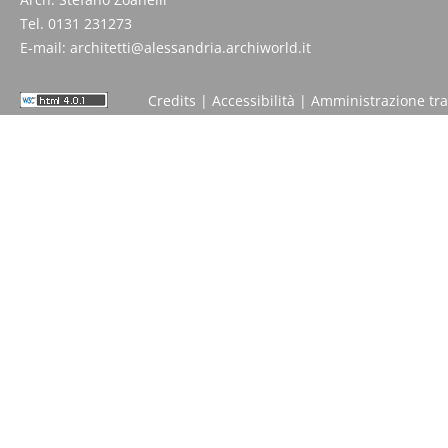
Tel. 0131 231273
E-mail:
architetti@alessandria.archiworld.it
Credits
|
Accessibilità
|
Amministrazione tr