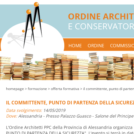
HOME
ORDINE
COMMISSIO
homepage
> formazione >
offerta formativa
> il committente, punto di parten
IL COMMITTENTE, PUNTO DI PARTENZA DELLA SICURE
Data svolgimento:
14/05/2019
Dove:
Alessandria - Presso Palazzo Guasco - Salone del Principe 
L'Ordine Architetti PPC della Provincia di Alessandria organizz
PUNTO DI PARTENZA DELLA SICUREZZA". L'evento si terrà in data