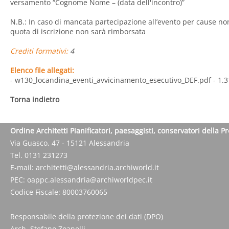
versamento “Cognome Nome – (data dell'incontro)”
N.B.: In caso di mancata partecipazione all’evento per cause no
quota di iscrizione non sarà rimborsata
Crediti formativi:
4
Elenco file allegati:
- w130_locandina_eventi_avvicinamento_esecutivo_DEF.pdf
- 1.3
Torna indietro
Ordine Architetti Pianificatori, paesaggisti, conservatori della P
Via Guasco, 47 - 15121 Alessandria
Tel. 0131 231273
E-mail:
architetti@alessandria.archiworld.it
PEC:
oappc.alessandria@archiworldpec.it
Codice Fiscale: 80003760065
Responsabile della protezione dei dati (DPO)
Arch. Stefano Zoanelli