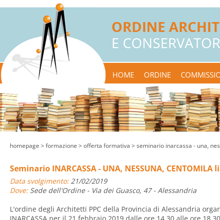
HOME
ORDINE
COMMISSIO
homepage
> formazione >
offerta formativa
> seminario inarcassa - una, nes
Seminario INARCASSA - UNA, NESSUNA, CENTOMILA lib
Data svolgimento:
21/02/2019
Dove:
Sede dell'Ordine - Via dei Guasco, 47 - Alessandria
L'ordine degli Architetti PPC della Provincia di Alessandria or
INARCASSA per il 21 febbraio 2019 dalle ore 14,30 alle ore 18,30