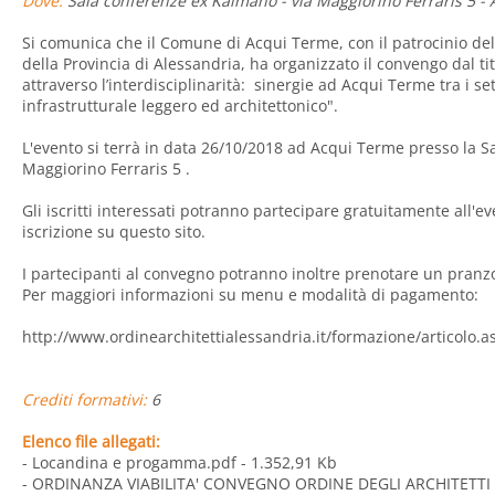
Dove:
Sala conferenze ex Kaimano - via Maggiorino Ferraris 5 - 
Si comunica che il Comune di Acqui Terme, con il patrocinio dell
della Provincia di Alessandria, ha organizzato il convengo dal ti
attraverso l’interdisciplinarità: sinergie ad Acqui Terme tra i se
infrastrutturale leggero ed architettonico".
L'evento si terrà in data 26/10/2018 ad Acqui Terme presso la S
Maggiorino Ferraris 5 .
Gli iscritti interessati potranno partecipare gratuitamente all'
iscrizione su questo sito.
I partecipanti al convegno potranno inoltre prenotare un pranzo 
Per maggiori informazioni su menu e modalità di pagamento:
http://www.ordinearchitettialessandria.it/formazione/articolo.
Crediti formativi:
6
Elenco file allegati:
- Locandina e progamma.pdf
- 1.352,91 Kb
- ORDINANZA VIABILITA' CONVEGNO ORDINE DEGLI ARCHITETTI 